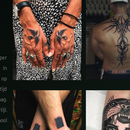
rper
 in
 op
tijd
ag.
jl.
hool